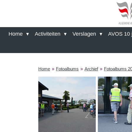
Ga
direct
naar
de
hoofdinhoud
Home
Activiteiten
Verslagen
AVOS 10 j
Home
»
Fotoalbums
»
Archief
»
Fotoalbums 2