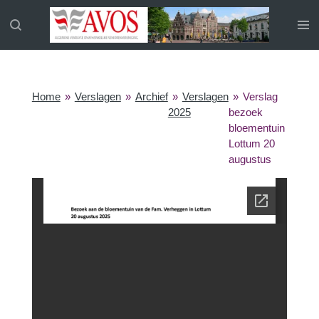
Ga
direct
naar
de
hoofdinhoud
Home
»
Verslagen
»
Archief
»
Verslagen
»
Verslag
2025
bezoek
bloementuin
Lottum 20
augustus