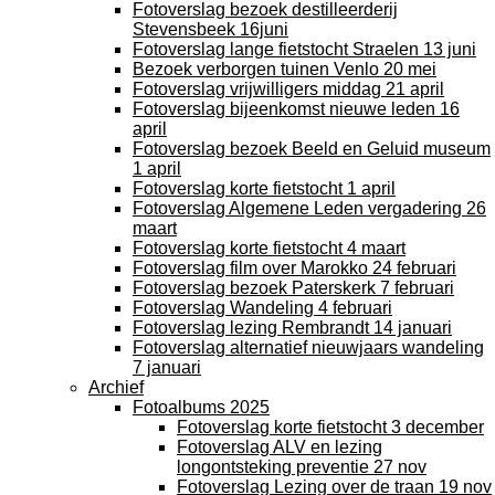
Fotoverslag bezoek destilleerderij
Stevensbeek 16juni
Fotoverslag lange fietstocht Straelen 13 juni
Bezoek verborgen tuinen Venlo 20 mei
Fotoverslag vrijwilligers middag 21 april
Fotoverslag bijeenkomst nieuwe leden 16
april
Fotoverslag bezoek Beeld en Geluid museum
1 april
Fotoverslag korte fietstocht 1 april
Fotoverslag Algemene Leden vergadering 26
maart
Fotoverslag korte fietstocht 4 maart
Fotoverslag film over Marokko 24 februari
Fotoverslag bezoek Paterskerk 7 februari
Fotoverslag Wandeling 4 februari
Fotoverslag lezing Rembrandt 14 januari
Fotoverslag alternatief nieuwjaars wandeling
7 januari
Archief
Fotoalbums 2025
Fotoverslag korte fietstocht 3 december
Fotoverslag ALV en lezing
longontsteking preventie 27 nov
Fotoverslag Lezing over de traan 19 nov