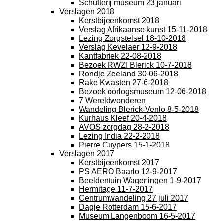
Schutterij museum 23 januari
Verslagen 2018
Kerstbijeenkomst 2018
Verslag Afrikaanse kunst 15-11-2018
Lezing Zorgstelsel 18-10-2018
Verslag Kevelaer 12-9-2018
Kantfabriek 22-08-2018
Bezoek RWZI Blerick 10-7-2018
Rondje Zeeland 30-06-2018
Rake Kwasten 27-6-2018
Bezoek oorlogsmuseum 12-06-2018
7 Wereldwonderen
Wandeling Blerick-Venlo 8-5-2018
Kurhaus Kleef 20-4-2018
AVOS zorgdag 28-2-2018
Lezing India 22-2-2018
Pierre Cuypers 15-1-2018
Verslagen 2017
Kerstbijeenkomst 2017
PS AERO Baarlo 12-9-2017
Beeldentuin Wageningen 1-9-2017
Hermitage 11-7-2017
Centrumwandeling 27 juli 2017
Dagje Rotterdam 15-6-2017
Museum Langenboom 16-5-2017