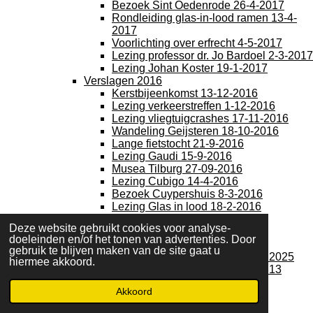
Bezoek Sint Oedenrode 26-4-2017
Rondleiding glas-in-lood ramen 13-4-
2017
Voorlichting over erfrecht 4-5-2017
Lezing professor dr. Jo Bardoel 2-3-2017
Lezing Johan Koster 19-1-2017
Verslagen 2016
Kerstbijeenkomst 13-12-2016
Lezing verkeerstreffen 1-12-2016
Lezing vliegtuigcrashes 17-11-2016
Wandeling Geijsteren 18-10-2016
Lange fietstocht 21-9-2016
Lezing Gaudi 15-9-2016
Musea Tilburg 27-09-2016
Lezing Cubigo 14-4-2016
Bezoek Cuypershuis 8-3-2016
Lezing Glas in lood 18-2-2016
AVOS 10 jarig bestaan
Deze website gebruikt cookies voor analyse-
Energiek van start december 2015
doeleinden en/of het tonen van advertenties. Door
Viering 10 jaar AVOS 13 december 2025
gebruik te blijven maken van de site gaat u
Openingswoord feestmiddag 13 december 2025
hiermee akkoord.
Fotoverslag viering 10 jarig bestaan AVOS 13
december 2025
Akkoord
AVOS jubileum foto's
Nieuws