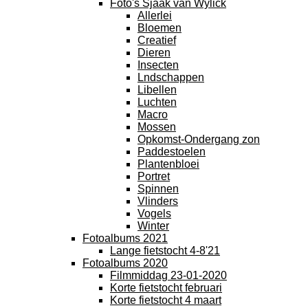
Foto's Sjaak van Wylick
Allerlei
Bloemen
Creatief
Dieren
Insecten
Lndschappen
Libellen
Luchten
Macro
Mossen
Opkomst-Ondergang zon
Paddestoelen
Plantenbloei
Portret
Spinnen
Vlinders
Vogels
Winter
Fotoalbums 2021
Lange fietstocht 4-8'21
Fotoalbums 2020
Filmmiddag 23-01-2020
Korte fietstocht februari
Korte fietstocht 4 maart