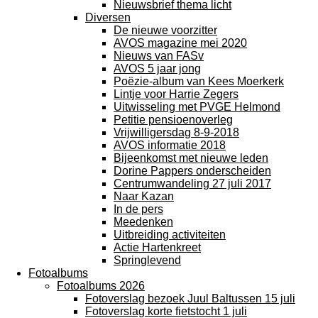
Nieuwsbrief thema licht
Diversen
De nieuwe voorzitter
AVOS magazine mei 2020
Nieuws van FASv
AVOS 5 jaar jong
Poëzie-album van Kees Moerkerk
Lintje voor Harrie Zegers
Uitwisseling met PVGE Helmond
Petitie pensioenoverleg
Vrijwilligersdag 8-9-2018
AVOS informatie 2018
Bijeenkomst met nieuwe leden
Dorine Pappers onderscheiden
Centrumwandeling 27 juli 2017
Naar Kazan
In de pers
Meedenken
Uitbreiding activiteiten
Actie Hartenkreet
Springlevend
Fotoalbums
Fotoalbums 2026
Fotoverslag bezoek Juul Baltussen 15 juli
Fotoverslag korte fietstocht 1 juli