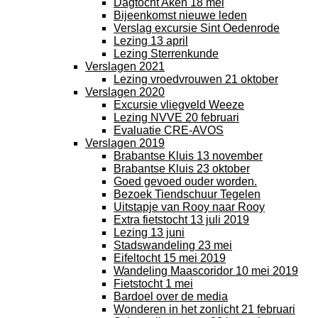
Dagtocht Aken 18 mei
Bijeenkomst nieuwe leden
Verslag excursie Sint Oedenrode
Lezing 13 april
Lezing Sterrenkunde
Verslagen 2021
Lezing vroedvrouwen 21 oktober
Verslagen 2020
Excursie vliegveld Weeze
Lezing NVVE 20 februari
Evaluatie CRE-AVOS
Verslagen 2019
Brabantse Kluis 13 november
Brabantse Kluis 23 oktober
Goed gevoed ouder worden.
Bezoek Tiendschuur Tegelen
Uitstapje van Rooy naar Rooy
Extra fietstocht 13 juli 2019
Lezing 13 juni
Stadswandeling 23 mei
Eifeltocht 15 mei 2019
Wandeling Maascoridor 10 mei 2019
Fietstocht 1 mei
Bardoel over de media
Wonderen in het zonlicht 21 februari