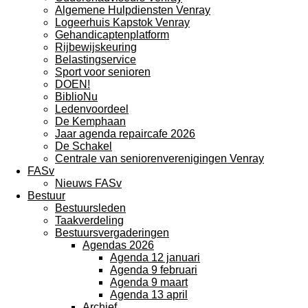
Algemene Hulpdiensten Venray
Logeerhuis Kapstok Venray
Gehandicaptenplatform
Rijbewijskeuring
Belastingservice
Sport voor senioren
DOEN!
BiblioNu
Ledenvoordeel
De Kemphaan
Jaar agenda repaircafe 2026
De Schakel
Centrale van seniorenverenigingen Venray
FASv
Nieuws FASv
Bestuur
Bestuursleden
Taakverdeling
Bestuursvergaderingen
Agendas 2026
Agenda 12 januari
Agenda 9 februari
Agenda 9 maart
Agenda 13 april
Archief