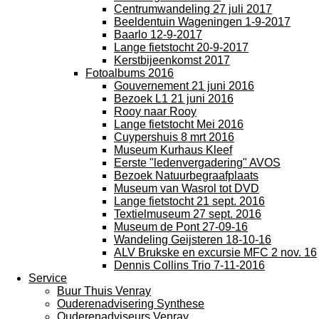
Centrumwandeling 27 juli 2017
Beeldentuin Wageningen 1-9-2017
Baarlo 12-9-2017
Lange fietstocht 20-9-2017
Kerstbijeenkomst 2017
Fotoalbums 2016
Gouvernement 21 juni 2016
Bezoek L1 21 juni 2016
Rooy naar Rooy
Lange fietstocht Mei 2016
Cuypershuis 8 mrt 2016
Museum Kurhaus Kleef
Eerste "ledenvergadering" AVOS
Bezoek Natuurbegraafplaats
Museum van Wasrol tot DVD
Lange fietstocht 21 sept. 2016
Textielmuseum 27 sept. 2016
Museum de Pont 27-09-16
Wandeling Geijsteren 18-10-16
ALV Brukske en excursie MFC 2 nov. 16
Dennis Collins Trio 7-11-2016
Service
Buur Thuis Venray
Ouderenadvisering Synthese
Ouderenadviseurs Venray