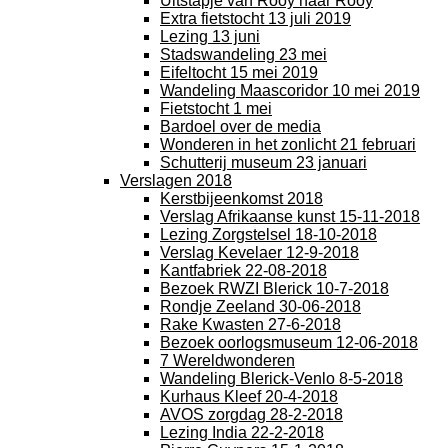
Uitstapje van Rooy naar Rooy
Extra fietstocht 13 juli 2019
Lezing 13 juni
Stadswandeling 23 mei
Eifeltocht 15 mei 2019
Wandeling Maascoridor 10 mei 2019
Fietstocht 1 mei
Bardoel over de media
Wonderen in het zonlicht 21 februari
Schutterij museum 23 januari
Verslagen 2018
Kerstbijeenkomst 2018
Verslag Afrikaanse kunst 15-11-2018
Lezing Zorgstelsel 18-10-2018
Verslag Kevelaer 12-9-2018
Kantfabriek 22-08-2018
Bezoek RWZI Blerick 10-7-2018
Rondje Zeeland 30-06-2018
Rake Kwasten 27-6-2018
Bezoek oorlogsmuseum 12-06-2018
7 Wereldwonderen
Wandeling Blerick-Venlo 8-5-2018
Kurhaus Kleef 20-4-2018
AVOS zorgdag 28-2-2018
Lezing India 22-2-2018