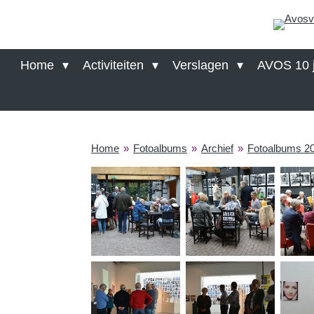
Ga
direct
naar
de
Home
Activiteiten
Verslagen
AVOS 10 j
hoofdinhoud
Home
»
Fotoalbums
»
Archief
»
Fotoalbums 2