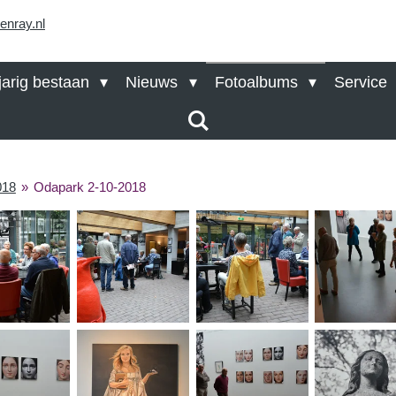
arig bestaan
Nieuws
Fotoalbums
Service
018
»
Odapark 2-10-2018