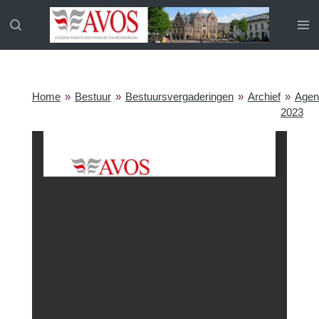
Ga
direct
naar
de
hoofdinhoud
Home
»
Bestuur
»
Bestuursvergaderingen
»
Archief
»
Agen
2023