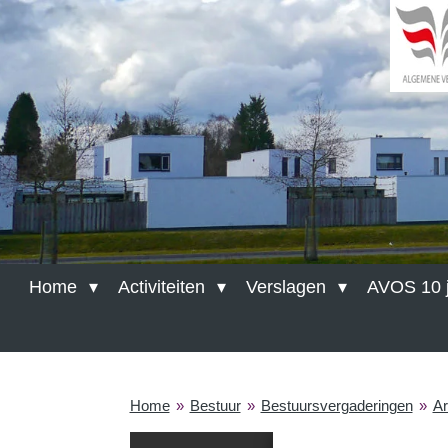
Ga
direct
naar
de
hoofdinhoud
Br
Home
Activiteiten
Verslagen
AVOS 10 j
Home
»
Bestuur
»
Bestuursvergaderingen
»
Ar