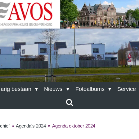
aban
arig bestaan
Nieuws
Fotoalbums
Service
chief
»
Agenda's 2024
»
Agenda oktober 2024