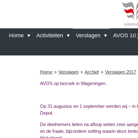
Ga
direct
naar
de
hoofdinhoud
Home
Activiteiten
Verslagen
AVOS 10 j
Home
»
Verslagen
»
Archief
»
Verslagen 2017
AVOS op bezoek in Wageningen.
Op 31 augustus en 1 september werden wij – in t
Depot.
De deelnemers lieten na afloop weten zeer aange
en de fraaie, bijzondere setting waarin deze tent
Hinkeloord.