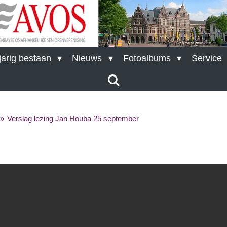
arig bestaan
Nieuws
Fotoalbums
Service
»
Verslag lezing Jan Houba 25 september