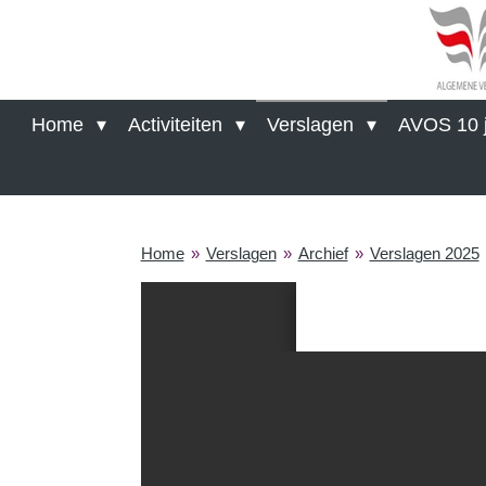
Ga
direct
naar
de
hoofdinhoud
Home
Activiteiten
Verslagen
AVOS 10 j
Home
»
Verslagen
»
Archief
»
Verslagen 2025