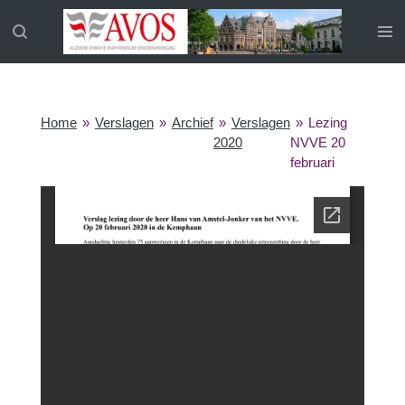
Ga
direct
naar
de
hoofdinhoud
Home
»
Verslagen
»
Archief
»
Verslagen
»
Lezing
2020
NVVE 20
februari