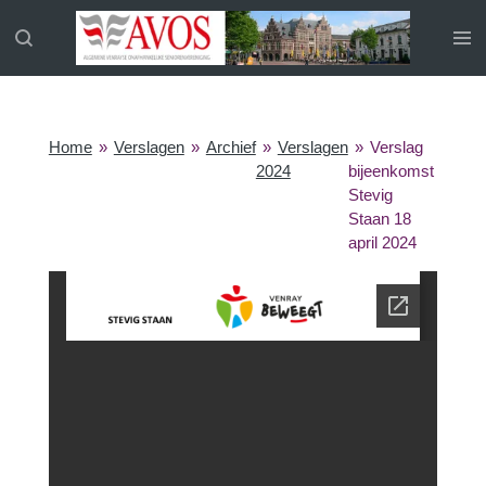
Ga
direct
naar
de
hoofdinhoud
Home
»
Verslagen
»
Archief
»
Verslagen
»
Verslag
2024
bijeenkomst
Stevig
Staan 18
april 2024