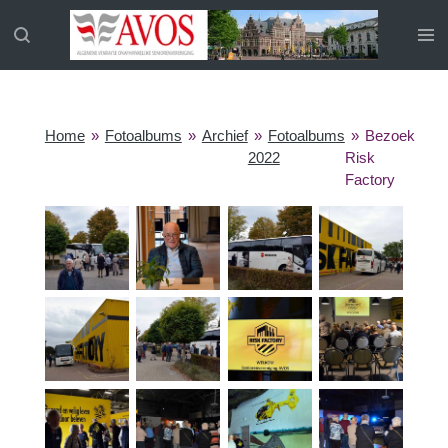
Ga
direct
naar
de
hoofdinhoud
Home
»
Fotoalbums
»
Archief
»
Fotoalbums
»
Bezoek
2022
Risk
Factory