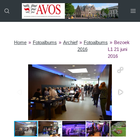
Ga
direct
naar
de
hoofdinhoud
Home
»
Fotoalbums
»
Archief
»
Fotoalbums
»
Bezoek
2016
L1 21 juni
2016