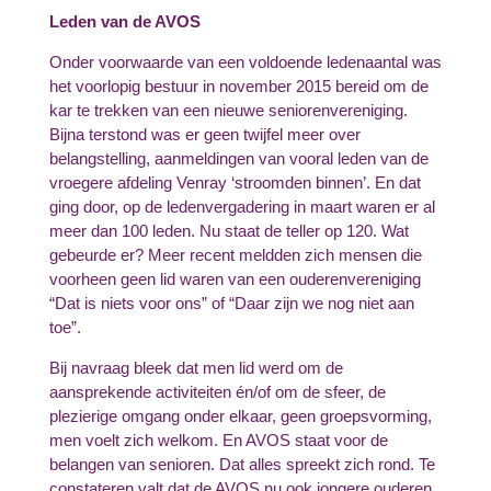
Leden van de AVOS
Onder voorwaarde van een voldoende ledenaantal was
het voorlopig bestuur in november 2015 bereid om de
kar te trekken van een nieuwe seniorenvereniging.
Bijna terstond was er geen twijfel meer over
belangstelling, aanmeldingen van vooral leden van de
vroegere afdeling Venray ‘stroomden binnen’. En dat
ging door, op de ledenvergadering in maart waren er al
meer dan 100 leden. Nu staat de teller op 120. Wat
gebeurde er? Meer recent meldden zich mensen die
voorheen geen lid waren van een ouderenvereniging
“Dat is niets voor ons” of “Daar zijn we nog niet aan
toe”.
Bij navraag bleek dat men lid werd om de
aansprekende activiteiten én/of om de sfeer, de
plezierige omgang onder elkaar, geen groepsvorming,
men voelt zich welkom. En AVOS staat voor de
belangen van senioren. Dat alles spreekt zich rond. Te
constateren valt dat de AVOS nu ook jongere ouderen