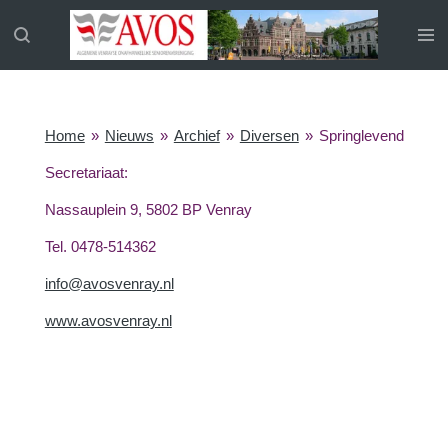
Ga
direct
naar
de
hoofdinhoud
Home
»
Nieuws
»
Archief
»
Diversen
»
Springlevend
Secretariaat:
Nassauplein 9, 5802 BP Venray
Tel. 0478-514362
info@avosvenray.nl
www.avosvenray.nl