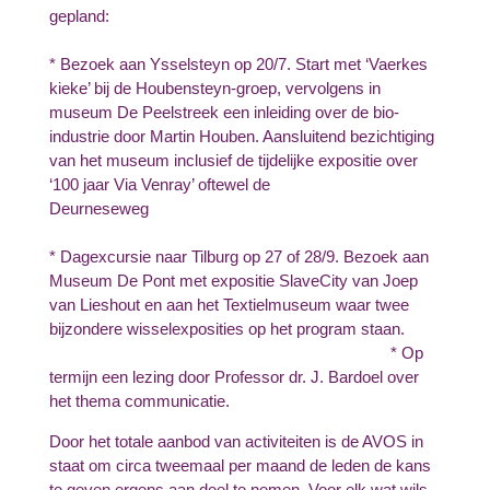
gepland:
* Bezoek aan Ysselsteyn op 20/7. Start met ‘Vaerkes
kieke’ bij de Houbensteyn-groep, vervolgens in
museum De Peelstreek een inleiding over de bio-
industrie door Martin Houben. Aansluitend bezichtiging
van het museum inclusief de tijdelijke expositie over
‘100 jaar Via Venray’ oftewel de
Deurneseweg
* Dagexcursie naar Tilburg op 27 of 28/9. Bezoek aan
Museum De Pont met expositie SlaveCity van Joep
van Lieshout en aan het Textielmuseum waar twee
bijzondere wisselexposities op het program staan.
* Op
termijn een lezing door Professor dr. J. Bardoel over
het thema communicatie.
Door het totale aanbod van activiteiten is de AVOS in
staat om circa tweemaal per maand de leden de kans
te geven ergens aan deel te nemen. Voor elk wat wils.