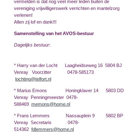
vermelden is dat nog veel meer leden buiten de
vereniging vrijwilligerswerk verrichten en mantelzorg
verlenen!
Allen zij lof en dank!!!
Samenstelling van het AVOS-bestuur
Dagelijks bestuur
:
* Harry van der Locht Laagheidseweg 16 5804 BJ
Venray Voorzitter 0478-585173
lochting@telfort.nl
* Marius Emons Honingklaver 14 5803 DD
Venray Penningmeester 0478-
588469
memons@home.nl
* Fran
s Lemmers Nassauplein 9 5802 BP
Venray Secretaris 0478-
514362
fdlemmers@home.nl