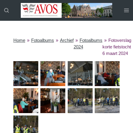
Ga
direct
naar
de
hoofdinhoud
Home
»
Fotoalbums
»
Archief
»
Fotoalbums
»
Fotoverslag
2024
korte fietstocht
6 maart 2024