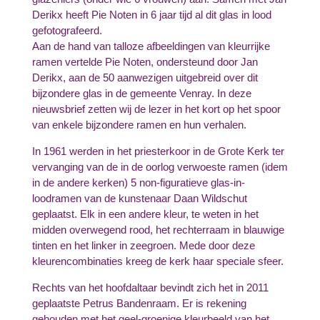
Derikx heeft Pie Noten in 6 jaar tijd al dit glas in lood
gefotografeerd.
Aan de hand van talloze afbeeldingen van kleurrijke
ramen vertelde Pie Noten, ondersteund door Jan
Derikx, aan de 50 aanwezigen uitgebreid over dit
bijzondere glas in de gemeente Venray. In deze
nieuwsbrief zetten wij de lezer in het kort op het spoor
van enkele bijzondere ramen en hun verhalen.
In 1961 werden in het priesterkoor in de Grote Kerk ter
vervanging van de in de oorlog verwoeste ramen (idem
in de andere kerken) 5 non-figuratieve glas-in-
loodramen van de kunstenaar Daan Wildschut
geplaatst. Elk in een andere kleur, te weten in het
midden overwegend rood, het rechterraam in blauwige
tinten en het linker in zeegroen. Mede door deze
kleurencombinaties kreeg de kerk haar speciale sfeer.
Rechts van het hoofdaltaar bevindt zich het in 2011
geplaatste Petrus Bandenraam. Er is rekening
gehouden met het geel-groenige kleurbeeld van het