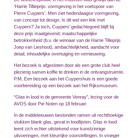
‘Harrie Tillieprijs: vormgeving in het voetspoor van
Pierre Cuypers’. Men ziet hedendaagse vormgeving,
van concept tot design. Is dit wel een link met
Cuypers? Ja toch, Cuypers’ gedachtegoed blijft bij
deze prijs maatgevend; maatschappelijke
betrokkenheid (b.v. de winnaar van de Harrie Tilleprijs
Joep van Lieshout), ambachtelijkheid, aandacht voor
detail, inhoudelijke overtuiging en vernieuwing.
Het bezoek is afgesloten door als een grote club heel
plezierig samen koffie te drinken in de ontvangstruimte.
P.M, Een bezoek aan het Cuypershuis is een goede
voorbereiding op een bezoek aan het Rijksmuseum.
“Glas in lood in de gemeente Venray”, lezing voor de
AVOS door Pie Noten op 18 februari
In de middeleeuwen bestonden ramen uit rechthoekige
stukken blank glas, gevat in loodlijsten. Glas in lood
leent zich echter uitstekend voor kunstzinnige
uitvoeringen, met kleurrijke voorstellingen. In vroeger