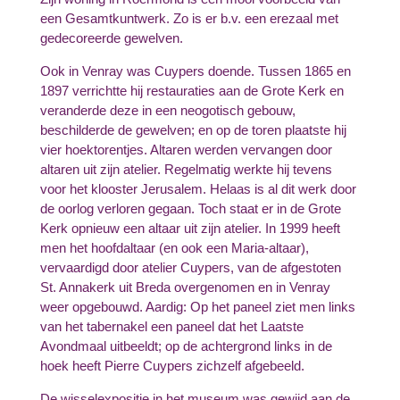
een Gesamtkuntwerk. Zo is er b.v. een erezaal met
gedecoreerde gewelven.
Ook in Venray was Cuypers doende. Tussen 1865 en
1897 verrichtte hij restauraties aan de Grote Kerk en
veranderde deze in een neogotisch gebouw,
beschilderde de gewelven; en op de toren plaatste hij
vier hoektorentjes. Altaren werden vervangen door
altaren uit zijn atelier. Regelmatig werkte hij tevens
voor het klooster Jerusalem. Helaas is al dit werk door
de oorlog verloren gegaan. Toch staat er in de Grote
Kerk opnieuw een altaar uit zijn atelier. In 1999 heeft
men het hoofdaltaar (en ook een Maria-altaar),
vervaardigd door atelier Cuypers, van de afgestoten
St. Annakerk uit Breda overgenomen en in Venray
weer opgebouwd. Aardig: Op het paneel ziet men links
van het tabernakel een paneel dat het Laatste
Avondmaal uitbeeldt; op de achtergrond links in de
hoek heeft Pierre Cuypers zichzelf afgebeeld.
De wisselexpositie in het museum was gewijd aan de