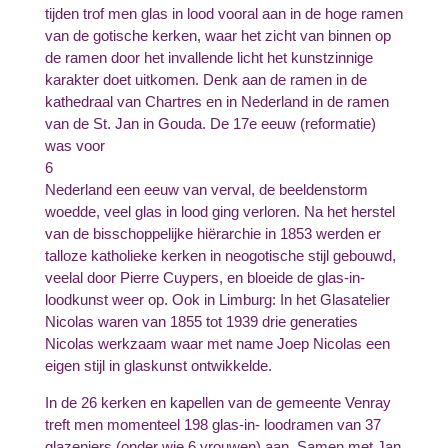
tijden trof men glas in lood vooral aan in de hoge ramen
van de gotische kerken, waar het zicht van binnen op
de ramen door het invallende licht het kunstzinnige
karakter doet uitkomen. Denk aan de ramen in de
kathedraal van Chartres en in Nederland in de ramen
van de St. Jan in Gouda. De 17
e
eeuw (reformatie)
was voor
6
Nederland een eeuw van verval, de beeldenstorm
woedde, veel glas in lood ging verloren. Na het herstel
van de bisschoppelijke hiërarchie in 1853 werden er
talloze katholieke kerken in neogotische stijl gebouwd,
veelal door Pierre Cuypers, en bloeide de glas-in-
loodkunst weer op. Ook in Limburg: In het Glasatelier
Nicolas waren van 1855 tot 1939 drie generaties
Nicolas werkzaam waar met name Joep Nicolas een
eigen stijl in glaskunst ontwikkelde.
In de 26 kerken en kapellen van de gemeente Venray
treft men momenteel 198 glas-in- loodramen van 37
glazeniers (onder wie 6 vrouwen) aan. Samen met Jan