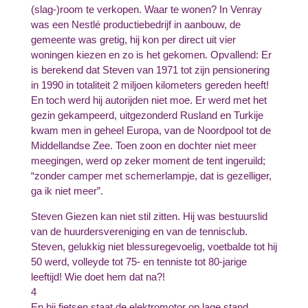
(slag-)room te verkopen. Waar te wonen? In Venray
was een Nestlé productiebedrijf in aanbouw, de
gemeente was gretig, hij kon per direct uit vier
woningen kiezen en zo is het gekomen. Opvallend: Er
is berekend dat Steven van 1971 tot zijn pensionering
in 1990 in totaliteit 2 miljoen kilometers gereden heeft!
En toch werd hij autorijden niet moe. Er werd met het
gezin gekampeerd, uitgezonderd Rusland en Turkije
kwam men in geheel Europa, van de Noordpool tot de
Middellandse Zee. Toen zoon en dochter niet meer
meegingen, werd op zeker moment de tent ingeruild;
“
zonder camper met schemerlampje, dat is gezelliger,
ga ik niet meer”.
Steven Giezen kan niet stil zitten. Hij was bestuurslid
van de huurdersvereniging en van de tennisclub.
Steven, gelukkig niet blessuregevoelig, voetbalde tot hij
50 werd, volleyde tot 75- en tenniste tot 80-jarige
leeftijd! Wie doet hem dat na?!
4
En bij fietsen staat de elektromotor op lage stand.