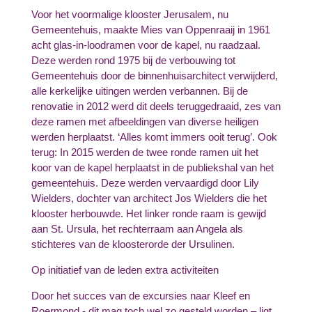
Voor het voormalige klooster Jerusalem, nu
Gemeentehuis, maakte Mies van Oppenraaij in 1961
acht glas-in-loodramen voor de kapel, nu raadzaal.
Deze werden rond 1975 bij de verbouwing tot
Gemeentehuis door de binnenhuisarchitect verwijderd,
alle kerkelijke uitingen werden verbannen. Bij de
renovatie in 2012 werd dit deels teruggedraaid, zes van
deze ramen met afbeeldingen van diverse heiligen
werden herplaatst. ‘Alles komt immers ooit terug’. Ook
terug: In 2015 werden de twee ronde ramen uit het
koor van de kapel herplaatst in de publiekshal van het
gemeentehuis. Deze werden vervaardigd door Lily
Wielders, dochter van architect Jos Wielders die het
klooster herbouwde. Het linker ronde raam is gewijd
aan St. Ursula, het rechterraam aan Angela als
stichteres van de kloosterorde der Ursulinen.
Op initiatief van de leden extra activiteiten
Door het succes van de excursies naar Kleef en
Roermond - dit mag toch wel zo gesteld worden – ligt