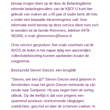
beroep mogen doen op de door de Belastingdienst
erkende belastinginvullers van de KBO! U kunt hier
gebruik van maken als u 65 jaar of ouder bent; dit mits
u onder een bepaalde inkomensgrens valt. Voor
informatie en/of beroep op deze service dient men zich
te wenden tot de familie Remmers, telefoon 0478-
581690, e-mail: ghremmers@home.nl
Over service gesproken: Net zoals voorheen zal de
AVOS de leden in het najaar tijdig een aanzienlijke
collectiviteitskorting kunnen aanbieden inzake de
zorgpremie.
Bestuurslid Steven Giezen, een terugblik
“Steven, wie ben jij?” Steven Giezen werd geboren in
Amsterdam maar het gezin Giezen verhuisde op zijn
zesde naar Santpoort. Hij was negen toen de oorlog
uitbrak. Op die leeftijd is dat voor jongens een
spannend avontuur; overkomende vliegtuigen,
zoeklichten, geschut en later de scherven zoeken. In