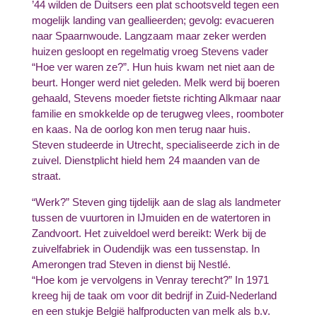
’44 wilden de Duitsers een plat schootsveld tegen een
mogelijk landing van geallieerden; gevolg: evacueren
naar Spaarnwoude. Langzaam maar zeker werden
huizen gesloopt en regelmatig vroeg Stevens vader
“Hoe ver waren ze?”. Hun huis kwam net niet aan de
beurt. Honger werd niet geleden. Melk werd bij boeren
gehaald, Stevens moeder fietste richting Alkmaar naar
familie en smokkelde op de terugweg vlees, roomboter
en kaas. Na de oorlog kon men terug naar huis.
Steven studeerde in Utrecht, specialiseerde zich in de
zuivel. Dienstplicht hield hem 24 maanden van de
straat.
“Werk?” Steven ging tijdelijk aan de slag als landmeter
tussen de vuurtoren in IJmuiden en de watertoren in
Zandvoort. Het zuiveldoel werd bereikt: Werk bij de
zuivelfabriek in Oudendijk was een tussenstap. In
Amerongen trad Steven in dienst bij Nestlé.
“Hoe kom je vervolgens in Venray terecht?” In 1971
kreeg hij de taak om voor dit bedrijf in Zuid-Nederland
en een stukje België halfproducten van melk als b.v.