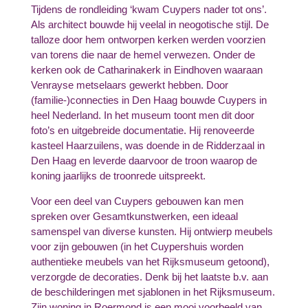
Tijdens de rondleiding ‘kwam Cuypers nader tot ons’.
Als architect bouwde hij veelal in neogotische stijl. De
talloze door hem ontworpen kerken werden voorzien
van torens die naar de hemel verwezen. Onder de
kerken ook de Catharinakerk in Eindhoven waaraan
Venrayse metselaars gewerkt hebben. Door
(familie-)connecties in Den Haag bouwde Cuypers in
heel Nederland. In het museum toont men dit door
foto’s en uitgebreide documentatie. Hij renoveerde
kasteel Haarzuilens, was doende in de Ridderzaal in
Den Haag en leverde daarvoor de troon waarop de
koning jaarlijks de troonrede uitspreekt.
Voor een deel van Cuypers gebouwen kan men
spreken over Gesamtkunstwerken, een ideaal
samenspel van diverse kunsten. Hij ontwierp meubels
voor zijn gebouwen (in het Cuypershuis worden
authentieke meubels van het Rijksmuseum getoond),
verzorgde de decoraties. Denk bij het laatste b.v. aan
de beschilderingen met sjablonen in het Rijksmuseum.
Zijn woning in Roermond is een mooi voorbeeld van