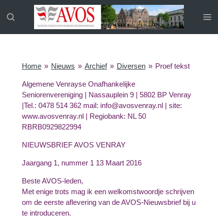
Ga
direct
naar
de
hoofdinhoud
Home
»
Nieuws
»
Archief
»
Diversen
»
Proef tekst
Algemene Venrayse Onafhankelijke
Seniorenvereniging | Nassauplein 9 | 5802 BP Venray
|Tel.: 0478 514 362 mail: info@avosvenray.nl | site:
www.avosvenray.nl | Regiobank: NL 50
RBRB0929822994
NIEUWSBRIEF AVOS VENRAY
Jaargang 1, nummer 1 13 Maart 2016
Beste AVOS-leden,
Met enige trots mag ik een welkomstwoordje schrijven
om de eerste aflevering van de AVOS-Nieuwsbrief bij u
te introduceren.